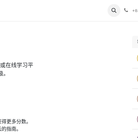
享
联系我们
关于我们
课程&培训
+8
坛或在线学习平
级。
。
获得更多分数。
坛的指南。