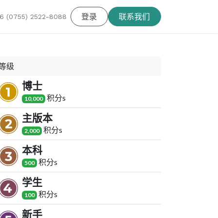
登录
联系我们
6 (0755) 2522-8088
等级
博士
积分
s
10,000
主版本
积分
s
2,000
本科
积分
s
500
学生
积分
s
100
新手